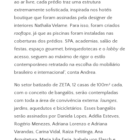
ao ar livre, cada prédio traz uma estrutura
extremamente sofisticada, inspirada nos hotéis
boutique que foram assinadas pela designer de
interiores Nathalia Velame. Para isso, foram criados
rooftops
, já que as piscinas foram instaladas nas
coberturas dos prédios. SPA, academias, salão de
festas, espaço gourmet, brinquedotecas e o
lobby
de
acesso, seguem ao máximo de rigor o estilo
contemporâneo retratado na escolha do mobiliário
brasileiro e internacional”, conta Andrea.
No setor batizado de ZETA, 12 casas de 100m² cada,
com o conceito de bangalôs, serão contempladas
com toda a área de convivência externa:
lounges
,
jardins, aquedutos e bicicletários. Esses bangalôs
serão assinados por Daniela Lopes, Adélia Esteves,
Rogério Menezes, Adriana Lorenzo e Adriana
Varandas, Carina Vidal, Raíza Petitinga, Ana
Arquitetura, Maria Julia Faria, Isabela von Flasch e