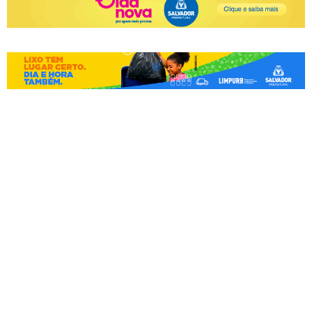
Teatro Vila Velha será
reaberto em Salvador após
reforma de R$ 13,6 milhões