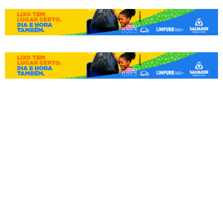
Teatro Vila Velha será
reaberto em Salvador após
reforma de R$ 13,6 milhões