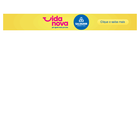
Teatro Vila Velha será
reaberto em Salvador após
reforma de R$ 13,6 milhões
AGO 5, 2026
|
UNCATEGORIZED