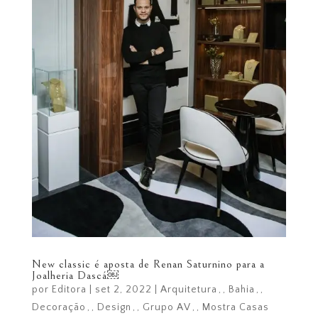
New classic é aposta de Renan Saturnino para a
Joalheria Dascá￼
por
Editora
|
set 2, 2022
|
Arquitetura
,
Bahia
,
Decoração
,
Design
,
Grupo AV
,
Mostra Casas