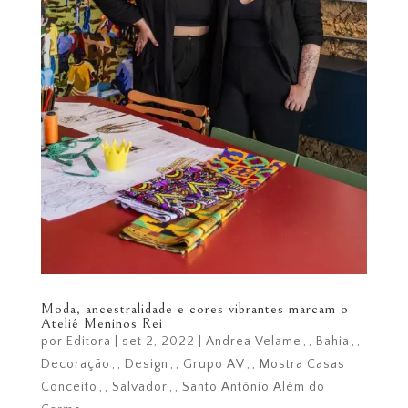
Moda, ancestralidade e cores vibrantes marcam o
Ateliê Meninos Rei
por
Editora
|
set 2, 2022
|
Andrea Velame
,
Bahia
,
Decoração
,
Design
,
Grupo AV
,
Mostra Casas
Conceito
,
Salvador
,
Santo Antônio Além do