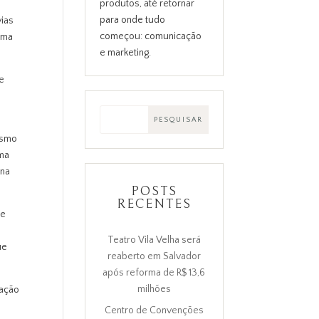
produtos, até retornar
para onde tudo
vias
começou: comunicação
uma
e marketing.
e
esmo
ema
 na
POSTS
RECENTES
de
e
Teatro Vila Velha será
ue
reaberto em Salvador
após reforma de R$ 13,6
milhões
zação
o
Centro de Convenções