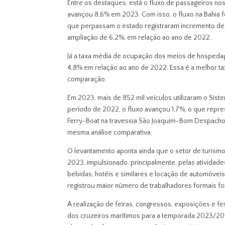
Entre os destaques, está o fluxo de passageiros nos
avançou 8,6% em 2023. Com isso, o fluxo na Bahia f
que perpassam o estado registraram incremento de 
ampliação de 6,2%, em relação ao ano de 2022.
Já a taxa média de ocupação dos meios de hospeda
4,8% em relação ao ano de 2022. Essa é a melhor tax
comparação.
Em 2023, mais de 852 mil veículos utilizaram o Si
período de 2022, o fluxo avançou 1,7%, o que repr
Ferry-Boat na travessia São Joaquim-Bom Despacho,
mesma análise comparativa.
O levantamento aponta ainda que o setor de turismo
2023, impulsionado, principalmente, pelas atividad
bebidas, hotéis e similares e locação de automóvei
registrou maior número de trabalhadores formais fo
A realização de feiras, congressos, exposições e fes
dos cruzeiros marítimos para a temporada 2023/202