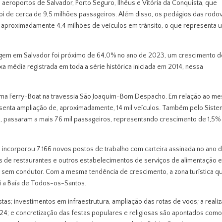
 aeroportos de Salvador, Porto Seguro, Ilhéus e Vitória da Conquista, que
oi de cerca de 9,5 milhões passageiros. Além disso, os pedágios das rodo
aproximadamente 4,4 milhões de veículos em trânsito, o que representa 
gem em Salvador foi próximo de 64,0% no ano de 2023, um crescimento d
a média registrada em toda a série histórica iniciada em 2014, nessa
stema Ferry-Boat na travessia São Joaquim-Bom Despacho. Em relação ao m
esenta ampliação de, aproximadamente, 14 mil veículos. Também pelo Sist
 passaram a mais 76 mil passageiros, representando crescimento de 1,5%
 incorporou 7.166 novos postos de trabalho com carteira assinada no ano 
es de restaurantes e outros estabelecimentos de serviços de alimentação 
s sem condutor. Com a mesma tendência de crescimento, a zona turística q
i a Baía de Todos-os-Santos.
tas; investimentos em infraestrutura, ampliação das rotas de voos; a reali
4; e concretização das festas populares e religiosas são apontados com