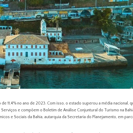
o de 11,4% no ano de 2023. Com isso, o estado superou a média nacional, 
Serviços e compõem o Boletim de Análise Conjuntural do Turismo na Bahi
cos e Sociais da Bahia, autarquia da Secretaria do Planejamento, em parc