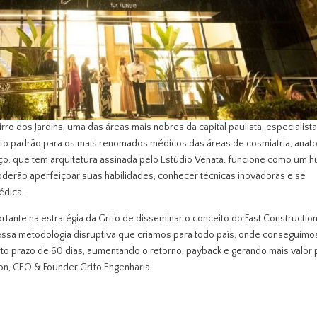
rro dos Jardins, uma das áreas mais nobres da capital paulista, especialist
to padrão para os mais renomados médicos das áreas de cosmiatria, anat
spaço, que tem arquitetura assinada pelo Estúdio Venata, funcione como um 
derão aperfeiçoar suas habilidades, conhecer técnicas inovadoras e se
édica.
ante na estratégia da Grifo de disseminar o conceito do Fast Constructio
r essa metodologia disruptiva que criamos para todo país, onde conseguimo
to prazo de 60 dias, aumentando o retorno, payback e gerando mais valor 
eon, CEO & Founder Grifo Engenharia.