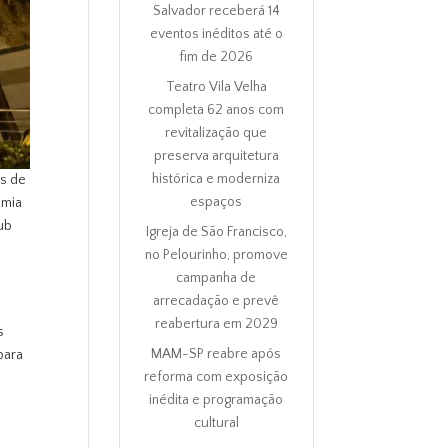
Salvador receberá 14
eventos inéditos até o
fim de 2026
Teatro Vila Velha
completa 62 anos com
revitalização que
preserva arquitetura
histórica e moderniza
as de
espaços
omia
hub
Igreja de São Francisco,
no Pelourinho, promove
campanha de
arrecadação e prevê
n
reabertura em 2029
s
MAM-SP reabre após
para
reforma com exposição
inédita e programação
cultural