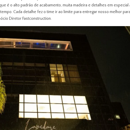
 que é o alto padrão de acabamento, muita madeira e detalhes em especial
 tempo. Cada detalhe fez o time ir ao limite para entregar nosso melhor par
ócio Diretor Fastconstruction.