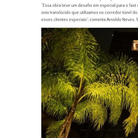
“Essa obra teve um desafio em especial para o fast
onix translúcido que utilizamos no corredor túnel do
esses clientes especiais”, comenta Arnoldo Neves, S