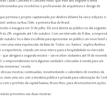
tras Casas Conceito e Conceito Hotel, que este ano seguem o tema
lecionados por escritórios e profissionais de arquitetura e design de
r que permeia o projeto capitaneado por Andrea Velame há cinco edições e
tel, ambos na Rua Chile, a primeira Rua do Brasil
eito e inaugura em 31 de julho. Ela será aberta ao público no dia seguinte
h às 21h, seguindo até 1 de outubro. Com um intervalo de 8 dias, a empresá
 de outubro foi a data escolhida para apresentar ao público um novo hotel 
e com uma vista espetacular da Baía de Todos-os-Santos”, explica Andrea.
r a experiência, criando um novo marco para a hospitalidade no mercado
– que abrigará a segunda mostra – vai receber visitantes até 19 de novemb
tel, o empreendimento terá algumas unidades colocadas à venda para um
atar memórias”, revela.
ão dessas mostras continuadas, movimentando o calendário de eventos da
mais uma vez, unir a iniciativa pública e privada para valorização do Cen
iu com o prefeito da capital baiana, Bruno Reis, para desenvolverem ações
 estarão presentes nas duas mostras: