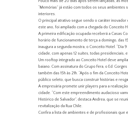
Pouco mais de 20 dias após serem lançadas, as mos
“Memórias” já estão com todos os seus ambientes se
interiores.
O principal atrativo segue sendo o caráter inovado
este ano, foi ampliado com a chegada do Conceito Ho
A primeira edificação ocupada receberá a Casas Conc
horário de funcionamento de terça a domingo, das 15
inaugura a segunda mostra, o Conceito Hotel. “Dia 9
cidade, com apenas 12 suítes, todas presidenciais, 
Um rooftop integrado ao Conceito Hotel deve amplia
baiano. Com assinatura do Grupo Fera, o Ed. Gorges 
também das 15h às 21h. “Após o fim da Conceito Ho
público seleto, que busca construir histórias e resg
A empresária promete unir players para a realizaç
cidade. “Com este empreendimento audacioso vamos, 
Histórico de Salvador”, destaca Andrea, que se reun
revitalização da Rua Chile.
Confira a lista de ambientes e de profissionais que