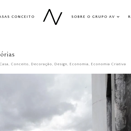
ASAS CONCEITO
SOBRE O GRUPO AV
R
órias
Casa
,
Conceito
,
Decoração
,
Design
,
Economia
,
Economia Criativa