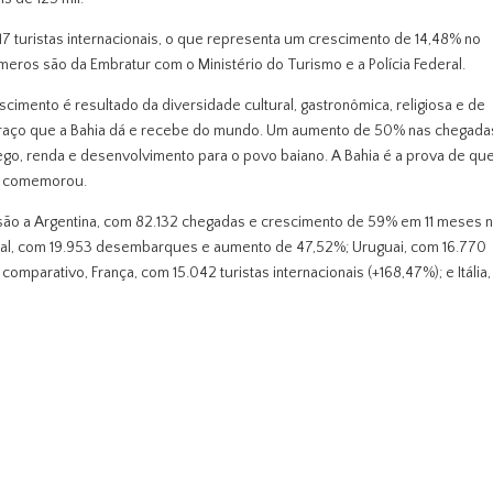
 turistas internacionais, o que representa um crescimento de 14,48% no
os são da Embratur com o Ministério do Turismo e a Polícia Federal.
scimento é resultado da diversidade cultural, gastronômica, religiosa e de
abraço que a Bahia dá e recebe do mundo. Um aumento de 50% nas chegada
rego, renda e desenvolvimento para o povo baiano. A Bahia é a prova de qu
”, comemorou.
a são a Argentina, com 82.132 chegadas e crescimento de 59% em 11 meses 
al, com 19.953 desembarques e aumento de 47,52%; Uruguai, com 16.770
omparativo, França, com 15.042 turistas internacionais (+168,47%); e Itália