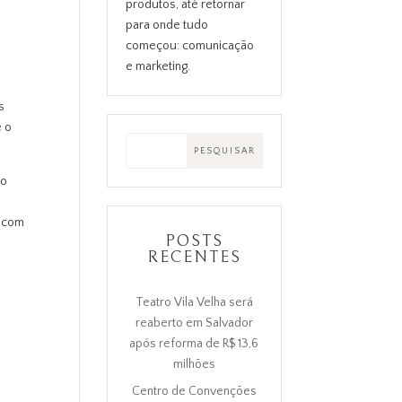
produtos, até retornar
para onde tudo
começou: comunicação
e marketing.
s
e o
no
, com
POSTS
RECENTES
Teatro Vila Velha será
reaberto em Salvador
após reforma de R$ 13,6
milhões
Centro de Convenções