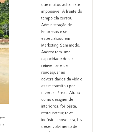
que muitos acham até
impossível. À frente do
tempo ela cursou
Administração de
Empresas e se
especializou em
Marketing. Sem medo,
Andrea tem uma
capacidade de se
reinventar e se
readequar às
adversidades da vida e
assim transitou por
diversas áreas. Atuou
como designer de
interiores, foi lojista,
restaurateur, teve
ste
indústria moveleira, fez
 de
desenvolvimento de