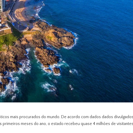
rísticos mais procurados do mundo. De acordo com dados dados divulgado
is primeiros meses do ano, o estado recebeu quase 4 milhões de visitante