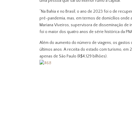
uma pessoa que sai do interior rumo à capital.
“Na Bahia e no Brasil, o ano de 2023 foi o de recu
pré-pandemia, mas, em termos de domicílios onde a
Mariana Viveiros, supervisora de disseminação de 
foi o maior dos quatro anos de série histórica da P
Além do aumento do número de viagens, os gastos 
últimos anos. A receita do estado com turismo, em 2
apenas de São Paulo (R$4,129 bilhões).