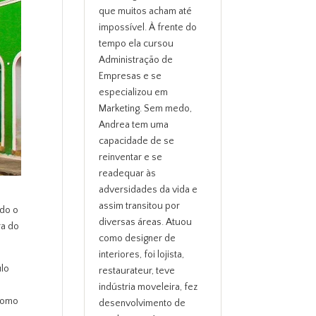
que muitos acham até
impossível. À frente do
tempo ela cursou
Administração de
Empresas e se
especializou em
Marketing. Sem medo,
Andrea tem uma
capacidade de se
reinventar e se
readequar às
adversidades da vida e
assim transitou por
ndo o
diversas áreas. Atuou
ra do
como designer de
interiores, foi lojista,
ulo
restaurateur, teve
indústria moveleira, fez
 como
desenvolvimento de