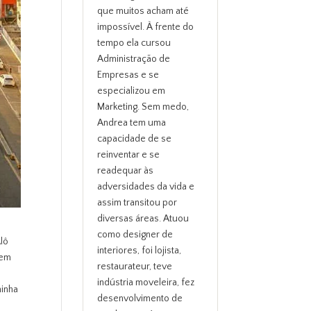
que muitos acham até
impossível. À frente do
tempo ela cursou
Administração de
Empresas e se
especializou em
Marketing. Sem medo,
Andrea tem uma
capacidade de se
reinventar e se
readequar às
adversidades da vida e
assim transitou por
diversas áreas. Atuou
como designer de
lô
interiores, foi lojista,
bem
restaurateur, teve
indústria moveleira, fez
ninha
desenvolvimento de