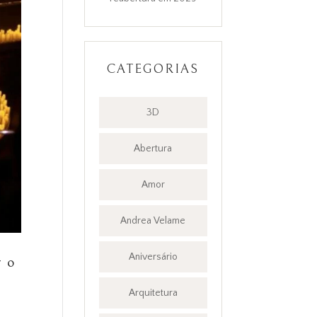
CATEGORIAS
3D
Abertura
Amor
Andrea Velame
Aniversário
r o
Arquitetura