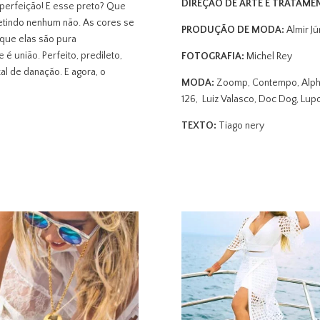
DIREÇÃO DE ARTE E TRATAME
 perfeição! E esse preto? Que
letindo nenhum não. As cores se
PRODUÇÃO DE MODA:
Almir J
que elas são pura
é união. Perfeito, predileto,
FOTOGRAFIA:
Michel Rey
al de danação. E agora, o
MODA:
Zoomp,
Contempo,
Alph
126,
Luiz
Valasco, Doc Dog,
Lupo
TEXTO:
Tiago nery