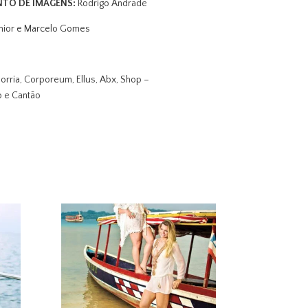
NTO DE IMAGENS:
Rodrigo Andrade
únior e Marcelo Gomes
orri
a,
Corporeum,
Ellus,
Abx, S
hop –
 e Cantão