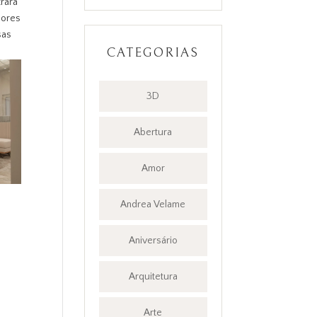
trará
dores
sas
CATEGORIAS
3D
Abertura
Amor
Andrea Velame
Aniversário
Arquitetura
Arte