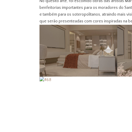
No quesito arte, foi escolhido obras das artistas Mar
benfeitorias importantes para os moradores do San
e também para os soteropolitanos, atraindo mais vis
que serão presenteadas com cores inspiradas na bel