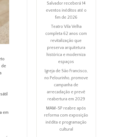
Salvador receberá 14
eventos inéditos até o
fim de 2026
Teatro Vila Velha
completa 62 anos com
revitalização que
preserva arquitetura
histórica e moderniza
eto
espaços
o de
Igreja de São Francisco,
a
no Pelourinho, promove
campanha de
arrecadação e prevê
sátil
reabertura em 2029
MAM-SP reabre após
ia em
reforma com exposição
inédita e programação
cultural