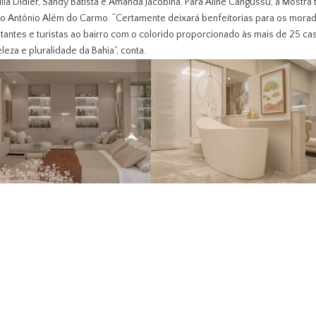
ília Didier, Sandy Batista e Amanda Jacobina. Para Aline Cangussú, a Mostra 
to Antônio Além do Carmo. “Certamente deixará benfeitorias para os mora
itantes e turistas ao bairro com o colorido proporcionado às mais de 25 ca
eza e pluralidade da Bahia”, conta.