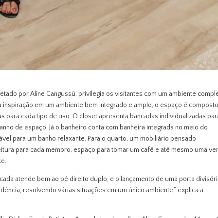
etado por Aline Cangussú, privilegia os visitantes com um ambiente compl
da inspiração em um ambiente bem integrado e amplo, o espaço é compost
s para cada tipo de uso. O closet apresenta bancadas individualizadas par
nho de espaço. Já o banheiro conta com banheira integrada no meio do
vel para um banho relaxante. Para o quarto, um mobiliário pensado
eitura para cada membro, espaço para tomar um café e até mesmo uma ver
ce.
ncada atende bem ao pé direito duplo, e o lançamento de uma porta divisór
ndência, resolvendo várias situações em um único ambiente,” explica a